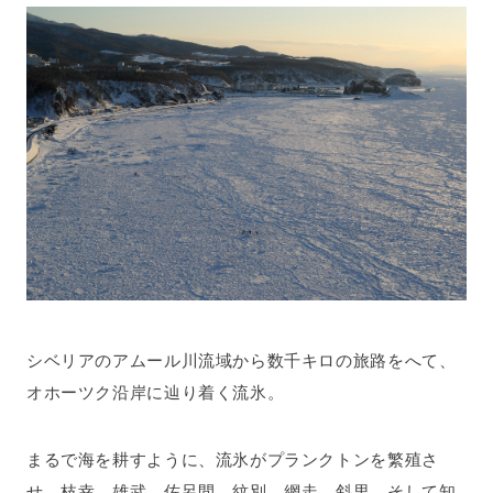
シベリアのアムール川流域から数千キロの旅路をへて、
オホーツク沿岸に辿り着く流氷。
まるで海を耕すように、流氷がプランクトンを繁殖さ
せ、枝幸、雄武、佐呂間、紋別、網走、斜里、そして知