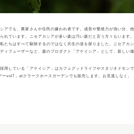
カシアでも、農家さんや住民の嫌われ者です。成長や繁殖力が強い分、
貼られています。ニセアカシアが多い森は汚い森だと言う方々もいます
、私たちはすべて駆除するのではなく共生の道を探りました。ニセアカ
マディフューザーなど、森のプロダクト「アケイシア」として、新しい
く採用している「アケイシア」はカフェグッドライフやスタジオドモン
デーvol7」atクラークホースガーデンでも販売します。お見逃しなく。