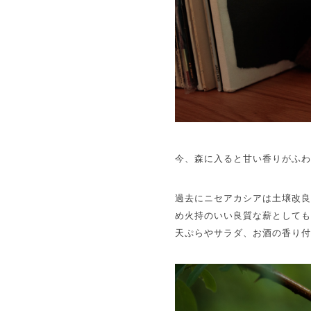
今、森に入ると甘い香りがふ
過去にニセアカシアは土壌改
め火持のいい良質な薪として
天ぷらやサラダ、お酒の香り