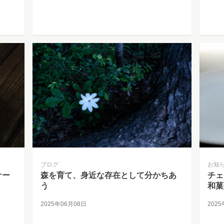
ブログ
お知
ナー
森を育て、身近な存在として分かちあ
チェ
う
和菓
2025年06月08日
202