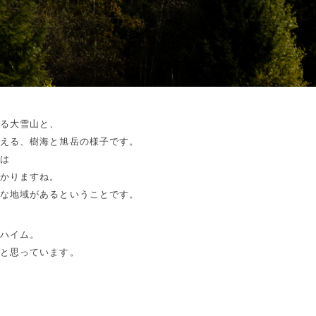
える大雪山と、
見える、樹海と旭岳の様子です。
森は
分かりますね。
かな地域があるということです。
ルハイム。
いと思っています。