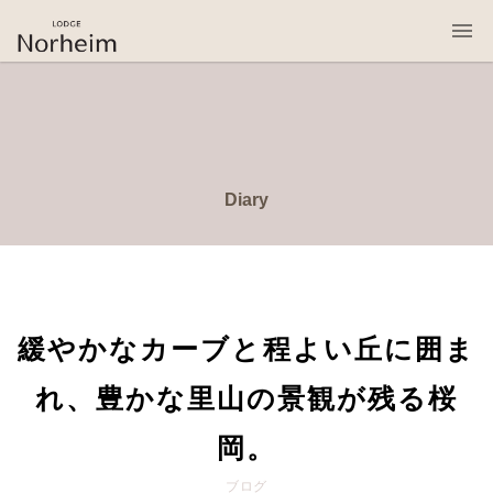
桜岡リトリート・ロッジ・ノルハイム
Diary
緩やかなカーブと程よい丘に囲ま
れ、豊かな里山の景観が残る桜
岡。
ブログ